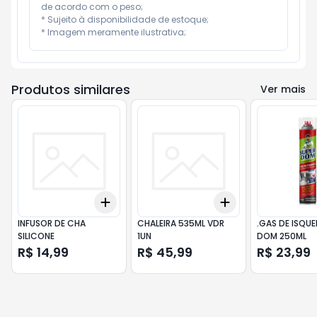
de acordo com o peso;

* Sujeito à disponibilidade de estoque;

* Imagem meramente ilustrativa;
Produtos similares
Ver mais
Add
Add
+
3
+
5
+
10
+
3
+
5
+
10
INFUSOR DE CHA
CHALEIRA 535ML VDR
.GAS DE ISQUE
SILICONE
1UN
DOM 250ML
R$ 14,99
R$ 45,99
R$ 23,99