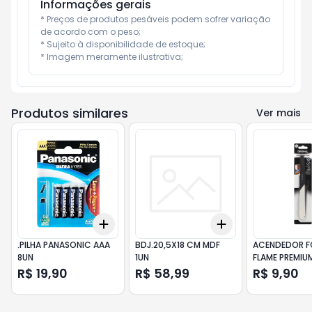
Informações gerais
* Preços de produtos pesáveis podem sofrer variação 
de acordo com o peso;

* Sujeito à disponibilidade de estoque;

* Imagem meramente ilustrativa;
Produtos similares
Ver mais
Add
Add
+
3
+
5
+
10
+
3
+
5
+
10
.PILHA PANASONIC AAA
BDJ.20,5X18 CM MDF
ACENDEDOR 
8UN
1UN
FLAME PREMIU
R$ 19,90
R$ 58,99
R$ 9,90