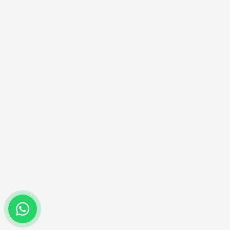
(47) 99720-7929
Entre em contato no nosso whatsapp.