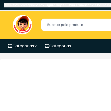
Você está navegando em:
Figura Super
-
Rua Francisco de Paula Pe
Categorias
Categorias