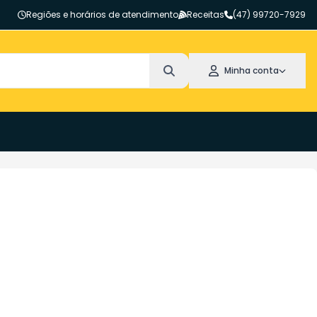
Regiões e horários de atendimento
Receitas
(47) 99720-7929
Minha conta