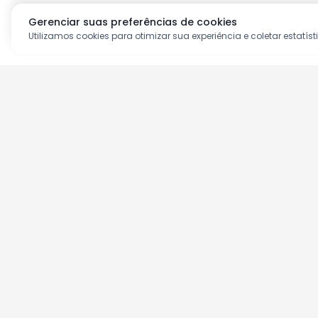
Gerenciar suas preferências de cookies
Utilizamos cookies para otimizar sua experiência e coletar estatíst
Aproveite as nossas prom
Cadastre seu e-mail e receba ofertas ex