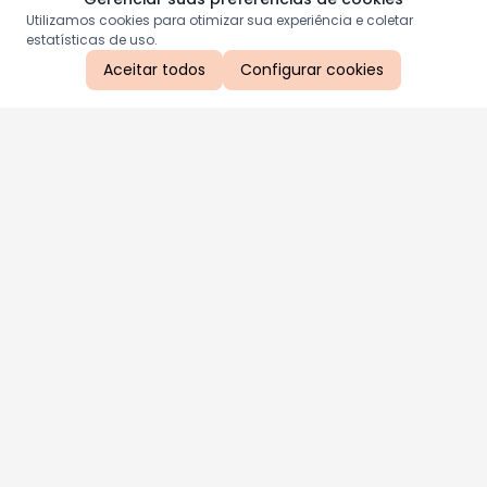
Utilizamos cookies para otimizar sua experiência e coletar
estatísticas de uso.
Aceitar todos
Configurar cookies
Aproveite as nossas promoções!
Cadastre seu e-mail e receba ofertas exclusivas.
QUERO RECEBER