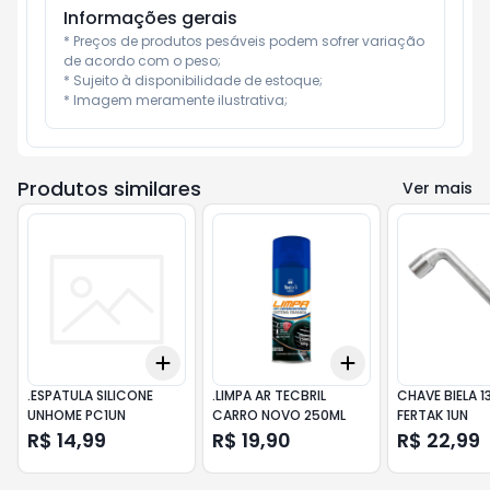
Informações gerais
* Preços de produtos pesáveis podem sofrer variação 
de acordo com o peso;

* Sujeito à disponibilidade de estoque;

* Imagem meramente ilustrativa;
Produtos similares
Ver mais
Add
Add
+
3
+
5
+
10
+
3
+
5
+
10
.ESPATULA SILICONE
.LIMPA AR TECBRIL
CHAVE BIELA 
UNHOME PC1UN
CARRO NOVO 250ML
FERTAK 1UN
R$ 14,99
R$ 19,90
R$ 22,99