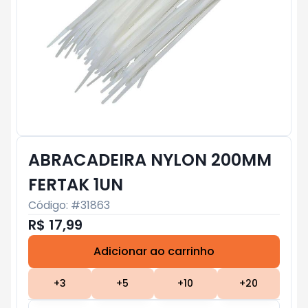
ABRACADEIRA NYLON 200MM
FERTAK 1UN
Código: #
31863
R$ 17,99
Adicionar ao carrinho
Subtotal:
R$ 0
+
3
+
5
+
10
+
20