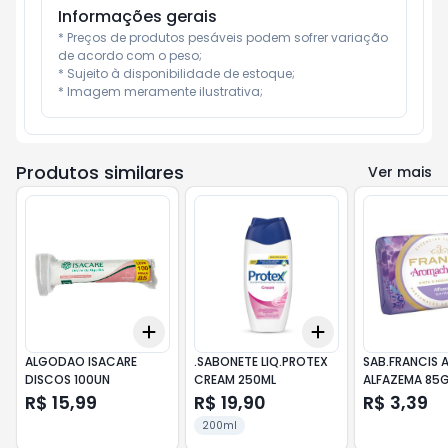
Informações gerais
* Preços de produtos pesáveis podem sofrer variação 
de acordo com o peso;

* Sujeito à disponibilidade de estoque;

* Imagem meramente ilustrativa;
Produtos similares
Ver mais
Add
Add
+
3
+
5
+
10
+
3
+
5
+
10
ALGODAO ISACARE
.SABONETE LIQ.PROTEX
SAB.FRANCIS 
DISCOS 100UN
CREAM 250ML
ALFAZEMA 85
R$ 15,99
R$ 19,90
R$ 3,39
200ml