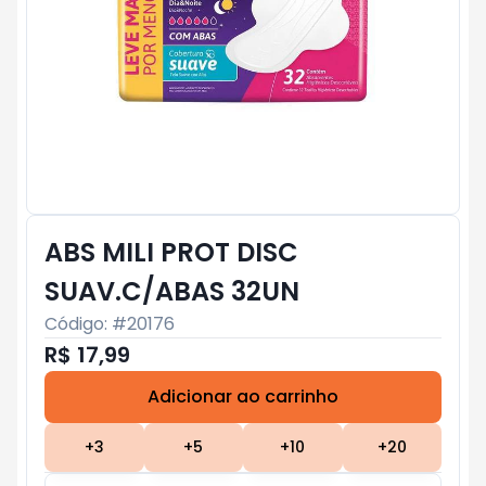
ABS MILI PROT DISC
SUAV.C/ABAS 32UN
Código: #
20176
R$ 17,99
Adicionar ao carrinho
Subtotal:
R$ 0
+
3
+
5
+
10
+
20