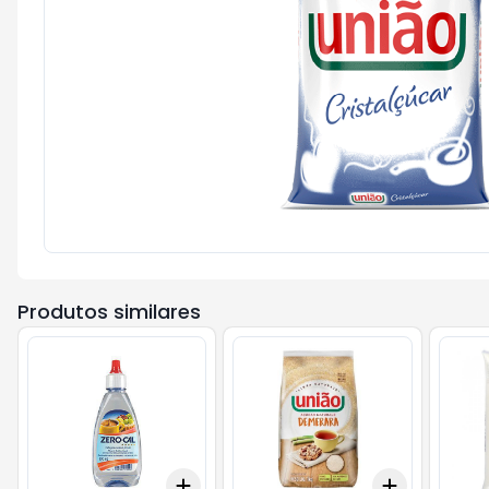
Produtos similares
Add
Add
+
3
+
5
+
10
+
3
+
5
+