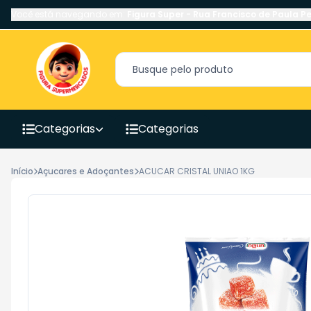
Você está navegando em:
Figura Super
-
Rua Francisco de Paula Pe
Categorias
Categorias
Início
Açucares e Adoçantes
ACUCAR CRISTAL UNIAO 1KG