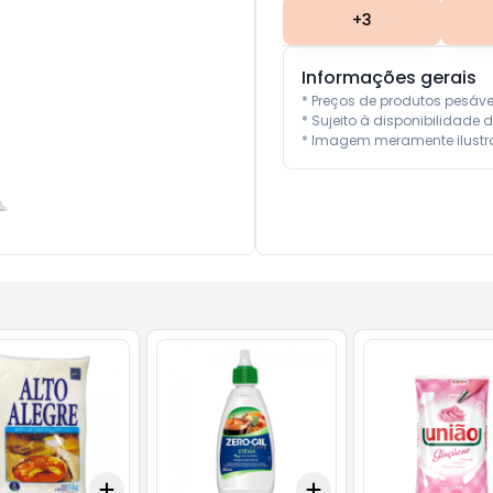
+
3
Informações gerais
* Preços de produtos pesáv
* Sujeito à disponibilidade d
* Imagem meramente ilustra
Add
Add
10
+
3
+
5
+
10
+
3
+
5
+
10