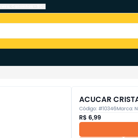
reira
,
Canoinhas
-
SC
ACUCAR CRISTA
Código: #
10346
Marca:
N
R$ 6,99