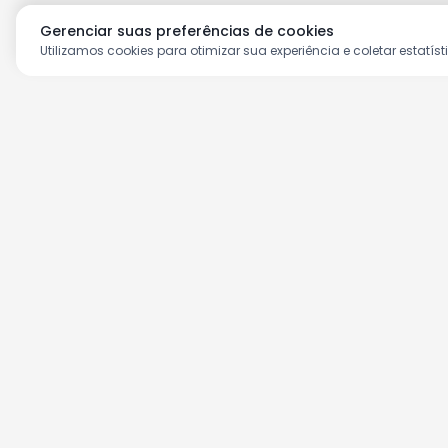
Gerenciar suas preferências de cookies
Utilizamos cookies para otimizar sua experiência e coletar estatíst
Aproveite as nossas prom
Cadastre seu e-mail e receba ofertas ex