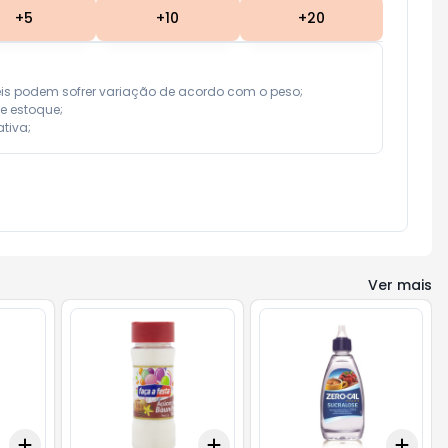
+
5
+
10
+
20
eis podem sofrer variação de acordo com o peso;

e estoque;

tiva;
Ver mais
Add
Add
Add
+
3
+
5
+
10
+
3
+
5
+
10
+
3