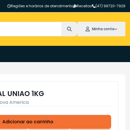
Regiões e horários de atendimento
Receitas
(47) 99720-7929
Minha conta
L UNIAO 1KG
ova America
Adicionar ao carrinho
Subtotal:
R$ 0,00