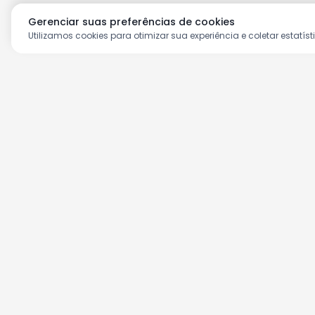
Gerenciar suas preferências de cookies
Utilizamos cookies para otimizar sua experiência e coletar estatíst
Aproveite as nossas prom
Cadastre seu e-mail e receba ofertas ex