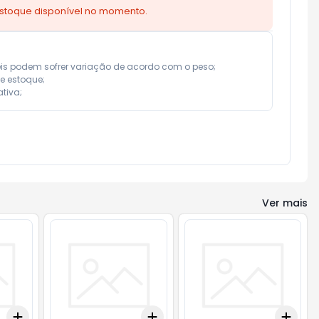
estoque disponível no momento.
eis podem sofrer variação de acordo com o peso;

e estoque;

tiva;
Ver mais
Add
Add
Add
+
3
+
5
+
10
+
3
+
5
+
10
+
3