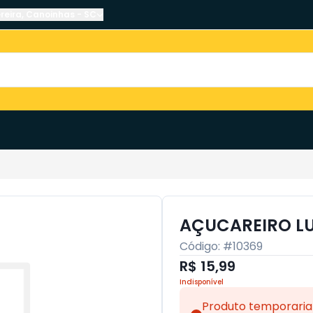
reira
,
Canoinhas
-
SC
AÇUCAREIRO LU
Código: #
10369
R$ 15,99
Indisponível
Produto temporaria