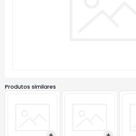
Produtos similares
Add
Add
+
3
+
5
+
10
+
3
+
5
+