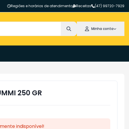
Regiões e horários de atendimento
Receitas
(47) 99720-7929
Minha conta
MMI 250 GR
mente indisponível!