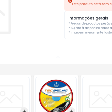
Este produto está sem 
Informações gerais
* Preços de produtos pesáv
* Sujeito à disponibilidade d
* Imagem meramente ilustra
Add
Add
10
+
3
+
5
+
10
+
3
+
5
+
10