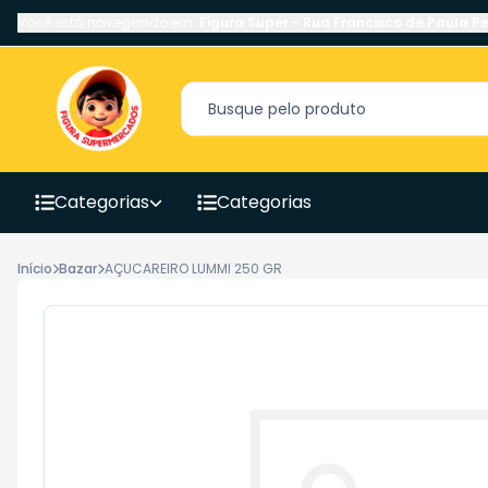
Você está navegando em:
Figura Super
-
Rua Francisco de Paula Pe
Categorias
Categorias
Início
Bazar
AÇUCAREIRO LUMMI 250 GR