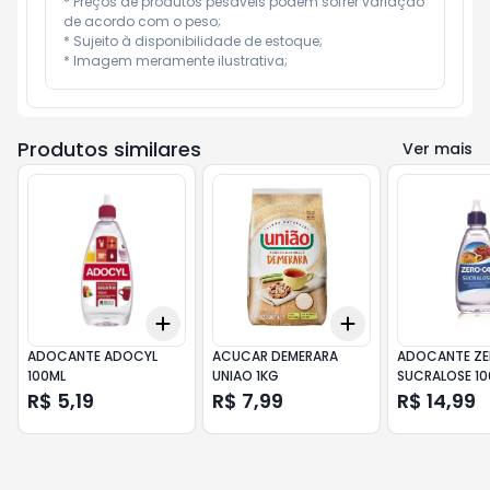
* Preços de produtos pesáveis podem sofrer variação 
de acordo com o peso;

* Sujeito à disponibilidade de estoque;

* Imagem meramente ilustrativa;
Produtos similares
Ver mais
Add
Add
+
3
+
5
+
10
+
3
+
5
+
10
ADOCANTE ADOCYL
ACUCAR DEMERARA
ADOCANTE ZE
100ML
UNIAO 1KG
SUCRALOSE 10
R$ 5,19
R$ 7,99
R$ 14,99