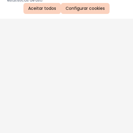
estatísticas de uso.
Aceitar todos
Configurar cookies
Aproveite as nossas promoções!
Cadastre seu e-mail e receba ofertas exclusivas.
QUERO RECEBER