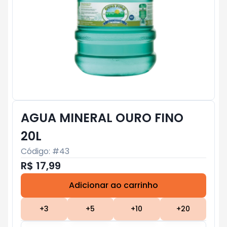
AGUA MINERAL OURO FINO
20L
Código: #
43
R$ 17,99
Adicionar ao carrinho
Subtotal:
R$ 0
+
3
+
5
+
10
+
20