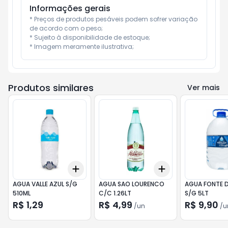
Informações gerais
* Preços de produtos pesáveis podem sofrer variação 
de acordo com o peso;

* Sujeito à disponibilidade de estoque;

* Imagem meramente ilustrativa;
Produtos similares
Ver mais
Add
Add
+
3
+
5
+
10
+
3
+
5
+
10
AGUA VALLE AZUL S/G
AGUA SAO LOURENCO
AGUA FONTE D
510ML
C/C 1.26LT
S/G 5LT
R$ 1,29
R$ 4,99
R$ 9,90
/
un
/
u