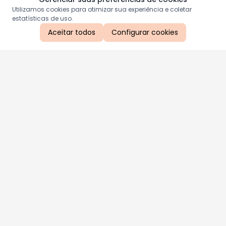
Utilizamos cookies para otimizar sua experiência e coletar
estatísticas de uso.
Aceitar todos
Configurar cookies
Aproveite as nossas promoções!
Cadastre seu e-mail e receba ofertas exclusivas.
QUERO RECEBER