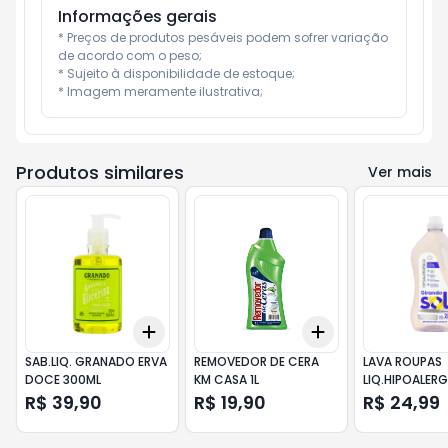
Informações gerais
* Preços de produtos pesáveis podem sofrer variação 
de acordo com o peso;

* Sujeito à disponibilidade de estoque;

* Imagem meramente ilustrativa;
Produtos similares
Ver mais
Add
Add
+
3
+
5
+
10
+
3
+
5
+
10
SAB.LIQ. GRANADO ERVA
REMOVEDOR DE CERA
LAVA ROUPAS
DOCE 300ML
KM CASA 1L
LIQ.HIPOALERG
2LT
R$ 39,90
R$ 19,90
R$ 24,99