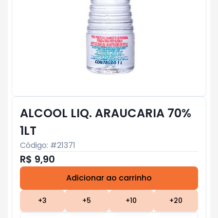
ALCOOL LIQ. ARAUCARIA 70%
1LT
Código: #
21371
R$ 9,90
Adicionar ao carrinho
Subtotal:
R$ 0
+
3
+
5
+
10
+
20