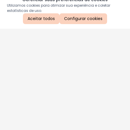
Utilizamos cookies para otimizar sua experiência e coletar
estatísticas de uso.
Aceitar todos
Configurar cookies
Aproveite as nossas promoções!
Cadastre seu e-mail e receba ofertas exclusivas.
QUERO RECEBER