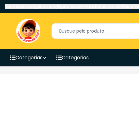
Você está navegando em:
Figura Super
-
Rua Francisco de Paula Pe
Categorias
Categorias