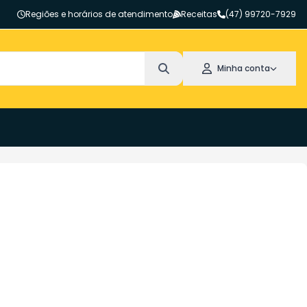
Regiões e horários de atendimento
Receitas
(47) 99720-7929
Minha conta