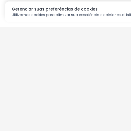
Gerenciar suas preferências de cookies
Utilizamos cookies para otimizar sua experiência e coletar estatíst
Aproveite as nossas prom
Cadastre seu e-mail e receba ofertas ex