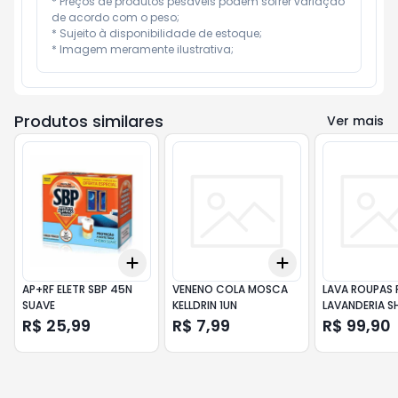
* Preços de produtos pesáveis podem sofrer variação 
de acordo com o peso;

* Sujeito à disponibilidade de estoque;

* Imagem meramente ilustrativa;
Produtos similares
Ver mais
Add
Add
+
3
+
5
+
10
+
3
+
5
+
10
AP+RF ELETR SBP 45N
VENENO COLA MOSCA
LAVA ROUPAS
SUAVE
KELLDRIN 1UN
LAVANDERIA S
R$ 25,99
R$ 7,99
R$ 99,90