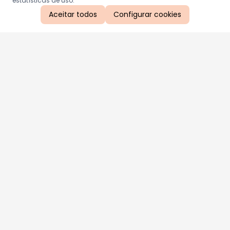
estatísticas de uso.
Aceitar todos
Configurar cookies
Aproveite as nossas promoções!
Cadastre seu e-mail e receba ofertas exclusivas.
QUERO RECEBER