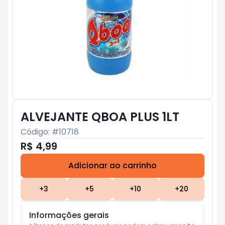
ALVEJANTE QBOA PLUS 1LT
Código: #
10718
R$ 4,99
Adicionar ao carrinho
Subtotal:
R$ 0
+
3
+
5
+
10
+
20
Informações gerais