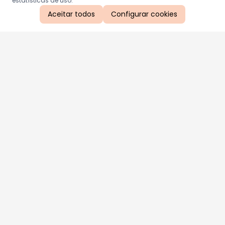
estatísticas de uso.
Aceitar todos
Configurar cookies
Aproveite as nossas promoções!
Cadastre seu e-mail e receba ofertas exclusivas.
QUERO RECEBER