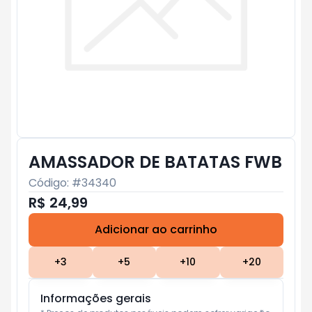
AMASSADOR DE BATATAS FWB
Código: #
34340
R$ 24,99
Adicionar ao carrinho
Subtotal:
R$ 0
+
3
+
5
+
10
+
20
Informações gerais