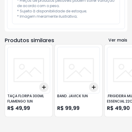
* Preços de produtos pesáveis podem sofrer variação 
de acordo com o peso;

* Sujeito à disponibilidade de estoque;

* Imagem meramente ilustrativa;
Produtos similares
Ver mais
Add
Add
+
3
+
5
+
10
+
3
+
5
+
10
TAÇA FLORIPA 300ML
BAND. JAVICK 1UN
.FRIGIDEIRA M
FLAMENGO 1UN
ESSENCIAL 22
R$ 49,99
R$ 99,99
R$ 49,90