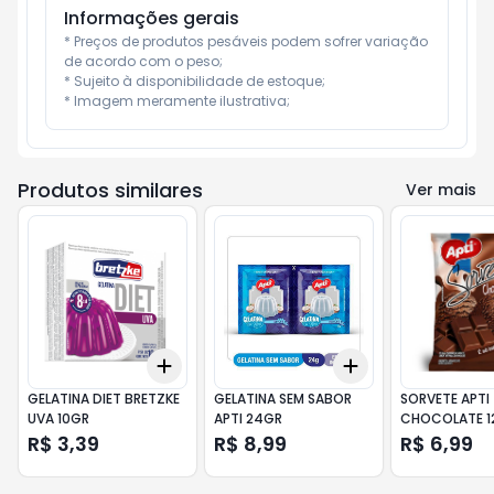
Informações gerais
* Preços de produtos pesáveis podem sofrer variação 
de acordo com o peso;

* Sujeito à disponibilidade de estoque;

* Imagem meramente ilustrativa;
Produtos similares
Ver mais
Add
Add
+
3
+
5
+
10
+
3
+
5
+
10
GELATINA DIET BRETZKE
GELATINA SEM SABOR
SORVETE APTI
UVA 10GR
APTI 24GR
CHOCOLATE 1
R$ 3,39
R$ 8,99
R$ 6,99