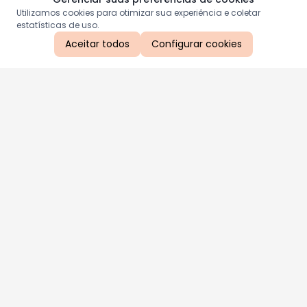
Utilizamos cookies para otimizar sua experiência e coletar
estatísticas de uso.
Aceitar todos
Configurar cookies
Aproveite as nossas promoções!
Cadastre seu e-mail e receba ofertas exclusivas.
QUERO RECEBER