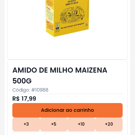
AMIDO DE MILHO MAIZENA
500G
Código: #
10988
R$ 17,99
Adicionar ao carrinho
Subtotal:
R$ 0
+
3
+
5
+
10
+
20