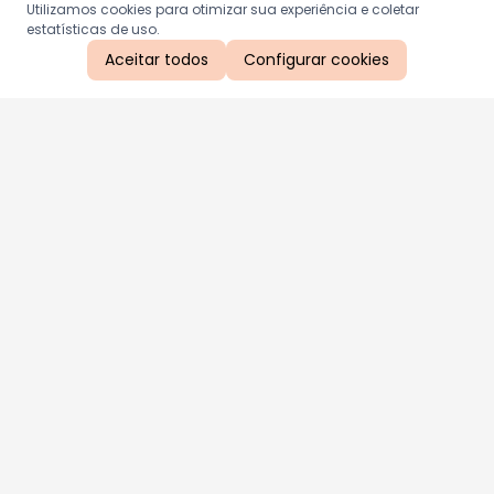
Utilizamos cookies para otimizar sua experiência e coletar
estatísticas de uso.
Aceitar todos
Configurar cookies
Aproveite as nossas promoções!
Cadastre seu e-mail e receba ofertas exclusivas.
QUERO RECEBER