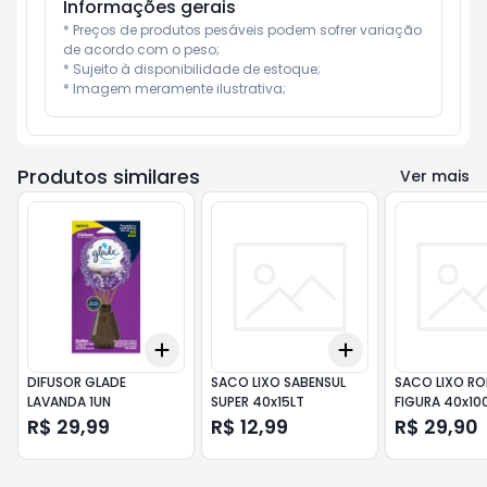
Informações gerais
* Preços de produtos pesáveis podem sofrer variação 
de acordo com o peso;

* Sujeito à disponibilidade de estoque;

* Imagem meramente ilustrativa;
Produtos similares
Ver mais
Add
Add
+
3
+
5
+
10
+
3
+
5
+
10
DIFUSOR GLADE
SACO LIXO SABENSUL
SACO LIXO R
LAVANDA 1UN
SUPER 40x15LT
FIGURA 40x10
R$ 29,99
R$ 12,99
R$ 29,90