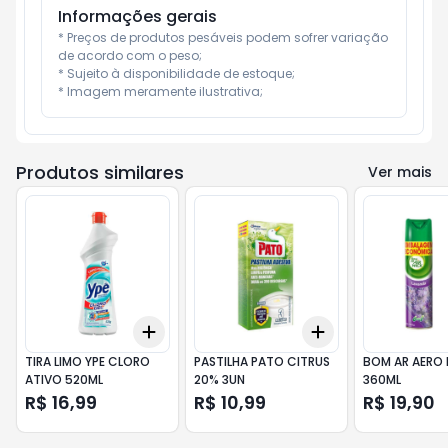
Informações gerais
* Preços de produtos pesáveis podem sofrer variação 
de acordo com o peso;

* Sujeito à disponibilidade de estoque;

* Imagem meramente ilustrativa;
Produtos similares
Ver mais
Add
Add
+
3
+
5
+
10
+
3
+
5
+
10
TIRA LIMO YPE CLORO
PASTILHA PATO CITRUS
BOM AR AERO
ATIVO 520ML
20% 3UN
360ML
R$ 16,99
R$ 10,99
R$ 19,90