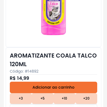
AROMATIZANTE COALA TALCO
120ML
Código: #
14892
R$ 14,99
Adicionar ao carrinho
Subtotal:
R$ 0
+
3
+
5
+
10
+
20