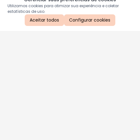
Utilizamos cookies para otimizar sua experiência e coletar
estatísticas de uso.
Aceitar todos
Configurar cookies
Aproveite as nossas promoções!
Cadastre seu e-mail e receba ofertas exclusivas.
QUERO RECEBER