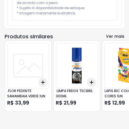
de acordo com o peso;

* Sujeito à disponibilidade de estoque;

* Imagem meramente ilustrativa;
Produtos similares
Ver mais
Add
Add
+
3
+
5
+
10
+
3
+
5
+
10
.FLOR PEDENTE
.LIMPA FREIOS TECBRIL
LAPIS BIC COL
SAMAMBAIA VERDE 1UN
300ML
CORES 1UN
R$ 33,99
R$ 21,99
R$ 12,99