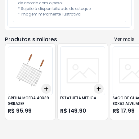
de acordo com o peso;

* Sujeito à disponibilidade de estoque;

* Imagem meramente ilustrativa;
Produtos similares
Ver mais
Add
Add
+
3
+
5
+
10
+
3
+
5
+
10
GRELHA MOEDA 40X39
ESTATUETA MEDICA
SACO DE CHA
GRILAZER
80X52 ALVEJ
R$ 95,99
R$ 149,90
R$ 17,99