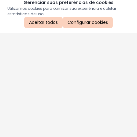
Gerenciar suas preferências de cookies
Utilizamos cookies para otimizar sua experiência e coletar
estatísticas de uso.
Aceitar todos
Configurar cookies
Aproveite as nossas promoções!
Cadastre seu e-mail e receba ofertas exclusivas.
QUERO RECEBER