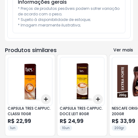
Informações gerais
* Preços de produtos pesáveis podem sofrer variação 
de acordo com o peso;

* Sujeito à disponibilidade de estoque;

* Imagem meramente ilustrativa;
Produtos similares
Ver mais
Add
Add
+
3
+
5
+
10
+
3
+
5
+
10
CAPSULA TRES CAPPUC.
CAPSULA TRES CAPPUC.
NESCAFE ORIG
CLASSI 110GR
DOCE LEIT 80GR
200GR
R$ 22,99
R$ 24,99
R$ 33,99
1un
10un
200gr