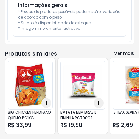
Informações gerais
* Preços de produtos pesáveis podem sofrer variação 
de acordo com o peso;

* Sujeito à disponibilidade de estoque;

* Imagem meramente ilustrativa;
Produtos similares
Ver mais
Add
Add
+
3
+
5
+
10
+
3
+
5
+
10
BIG CHICKEN PERDIGAO
BATATA BEM BRASIL
.STEAK SEARA
QUEIJO PC1KG
FININHA PC700GR
R$ 33,99
R$ 19,90
R$ 2,69