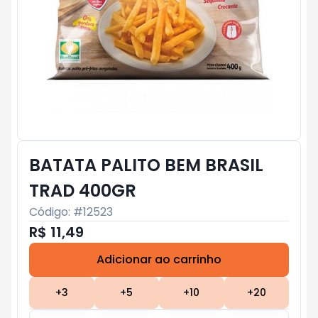
BATATA PALITO BEM BRASIL
TRAD 400GR
Código: #
12523
R$ 11,49
Adicionar ao carrinho
Subtotal:
R$ 0
+
3
+
5
+
10
+
20