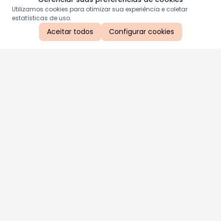
Utilizamos cookies para otimizar sua experiência e coletar
estatísticas de uso.
Aceitar todos
Configurar cookies
Aproveite as nossas promoções!
Cadastre seu e-mail e receba ofertas exclusivas.
QUERO RECEBER