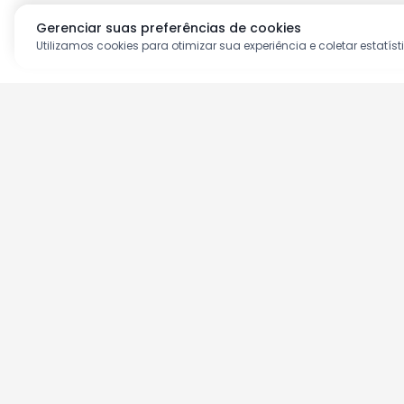
Gerenciar suas preferências de cookies
Utilizamos cookies para otimizar sua experiência e coletar estatíst
Aproveite as nossas prom
Cadastre seu e-mail e receba ofertas ex