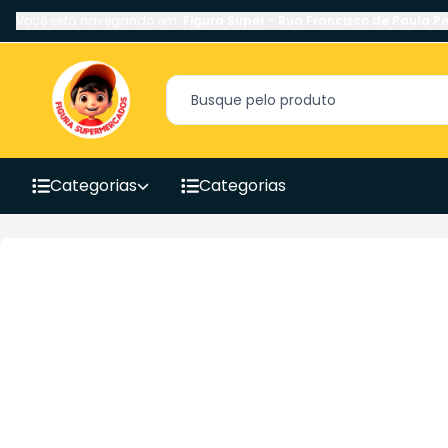
Você está navegando em:
Figura Super
-
Rua Francisco de Paula Pe
Categorias
Categorias