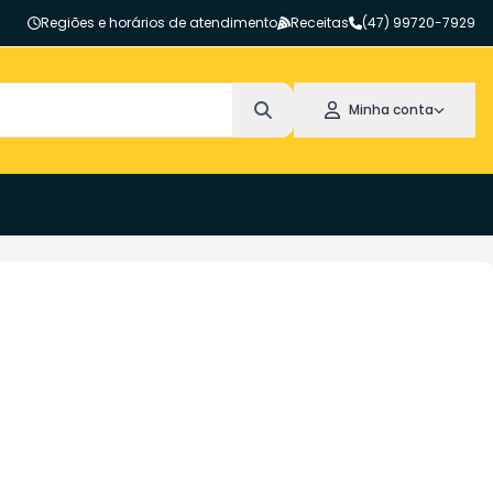
Regiões e horários de atendimento
Receitas
(47) 99720-7929
Minha conta