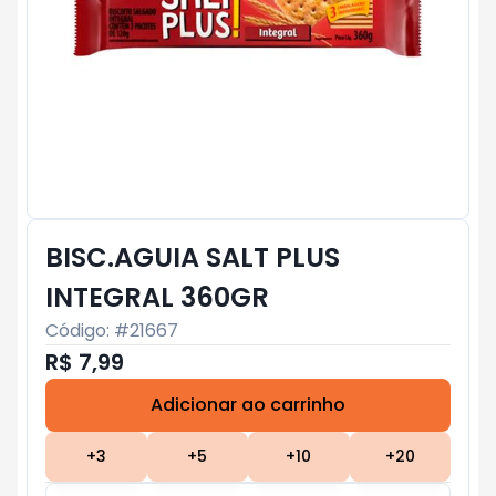
BISC.AGUIA SALT PLUS
INTEGRAL 360GR
Código: #
21667
R$ 7,99
Adicionar ao carrinho
Subtotal:
R$ 0
+
3
+
5
+
10
+
20