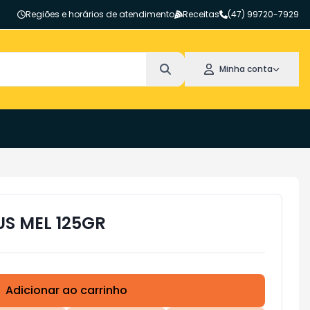
Regiões e horários de atendimento
Receitas
(47) 99720-7929
Minha conta
US MEL 125GR
Adicionar ao carrinho
Subtotal:
R$ 0,00