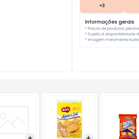
+
3
Informações gerais
* Preços de produtos pesáv
* Sujeito à disponibilidade d
* Imagem meramente ilustra
Add
Add
10
+
3
+
5
+
10
+
3
+
5
+
10