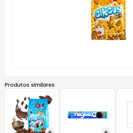
Produtos similares
Add
Add
+
3
+
5
+
10
+
3
+
5
+