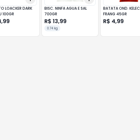
TO LOACKER DARK
BISC. NINFA AGUA E SAL
BATATA OND. KELE
U 100GR
700GR
FRANG 45GR
4,99
R$ 13,99
R$ 4,99
0.74 kg