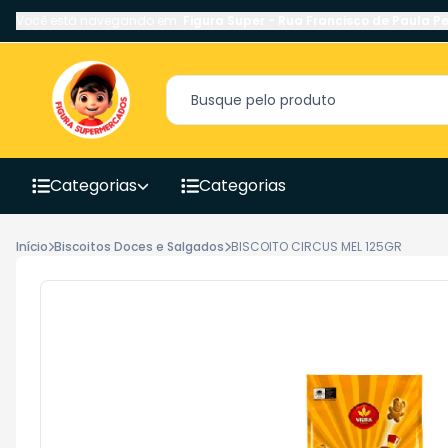
Você está navegando em:
Figura Super
-
Rua Francisco de Paula Pe
Categorias
Categorias
Início
Biscoitos Doces e Salgados
BISCOITO CIRCUS MEL 125GR