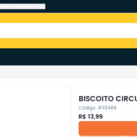
reira
,
Canoinhas
-
SC
BISCOITO CIRC
Código: #
33489
R$ 13,99