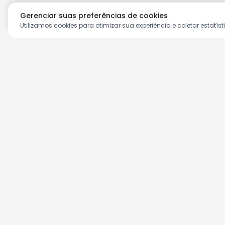
Gerenciar suas preferências de cookies
Utilizamos cookies para otimizar sua experiência e coletar estatíst
Aproveite as nossas prom
Cadastre seu e-mail e receba ofertas ex