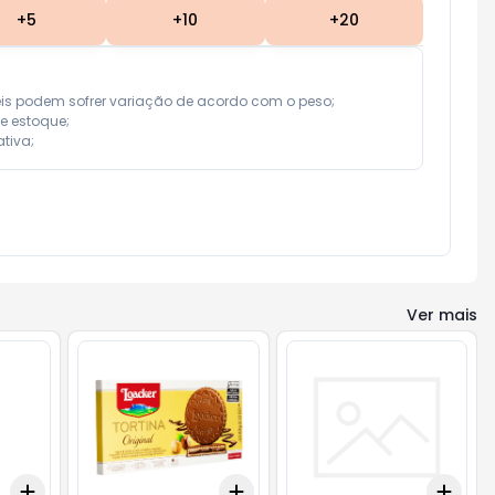
+
5
+
10
+
20
eis podem sofrer variação de acordo com o peso;

e estoque;

tiva;
Ver mais
Add
Add
Add
+
3
+
5
+
10
+
3
+
5
+
10
+
3