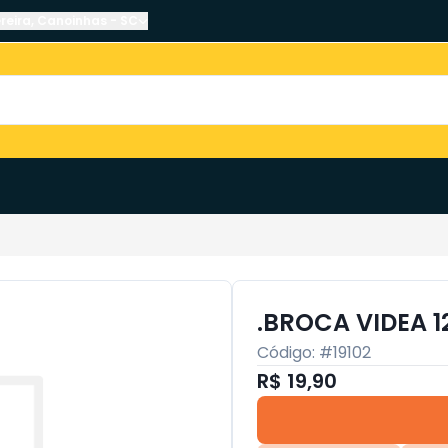
reira
,
Canoinhas
-
SC
.BROCA VIDEA 
Código: #
19102
R$ 19,90