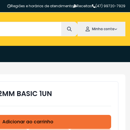
Regiões e horários de atendimento
Receitas
(47) 99720-7929
Minha conta
12MM BASIC 1UN
Adicionar ao carrinho
Subtotal:
R$ 0,00