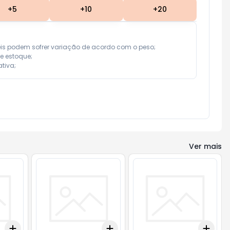
+
5
+
10
+
20
eis podem sofrer variação de acordo com o peso;

e estoque;

tiva;
Ver mais
Add
Add
Add
+
3
+
5
+
10
+
3
+
5
+
10
+
3