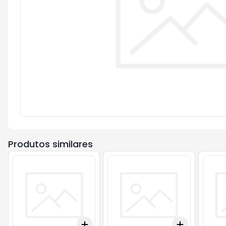
Produtos similares
Add
Add
+
3
+
5
+
10
+
3
+
5
+