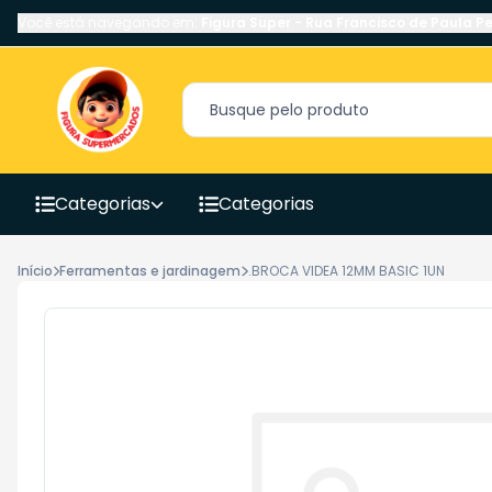
Você está navegando em:
Figura Super
-
Rua Francisco de Paula Pe
Categorias
Categorias
Início
Ferramentas e jardinagem
.BROCA VIDEA 12MM BASIC 1UN