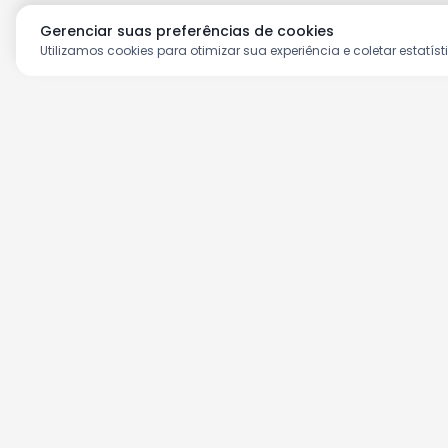
Gerenciar suas preferências de cookies
Utilizamos cookies para otimizar sua experiência e coletar estatíst
Aproveite as nossas prom
Cadastre seu e-mail e receba ofertas ex