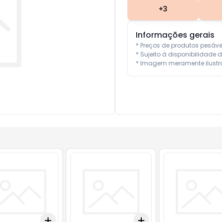
+
3
Informações gerais
* Preços de produtos pesáv
* Sujeito à disponibilidade d
* Imagem meramente ilustra
Add
Add
10
+
3
+
5
+
10
+
3
+
5
+
10