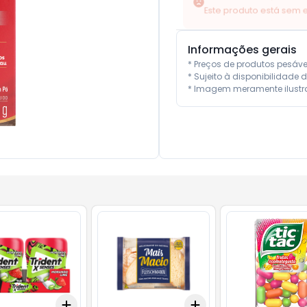
Informações gerais
* Preços de produtos pesáv
* Sujeito à disponibilidade d
* Imagem meramente ilustra
Add
Add
10
+
3
+
5
+
10
+
3
+
5
+
10