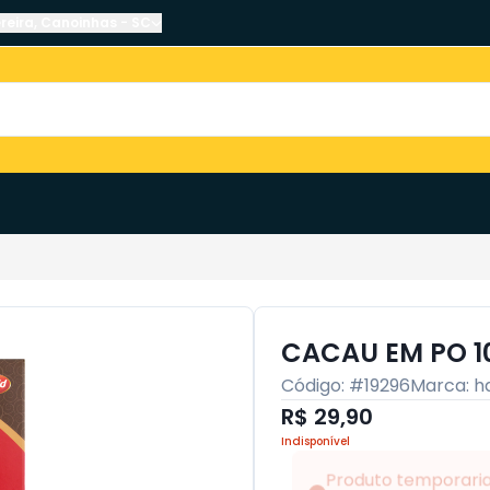
reira
,
Canoinhas
-
SC
CACAU EM PO 1
Código: #
19296
Marca:
h
R$ 29,90
Indisponível