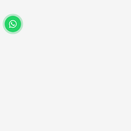
(47) 99720-7929
Entre em contato no nosso whatsapp.
Aproveite as nossas prom
Cadastre seu e-mail e receba ofertas ex