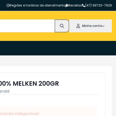
Regiões e horários de atendimento
Receitas
(47) 99720-7929
Minha conta
00% MELKEN 200GR
arald