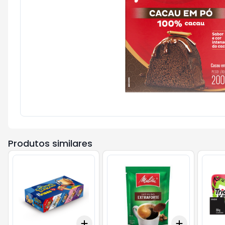
Produtos similares
Add
Add
+
3
+
5
+
10
+
3
+
5
+