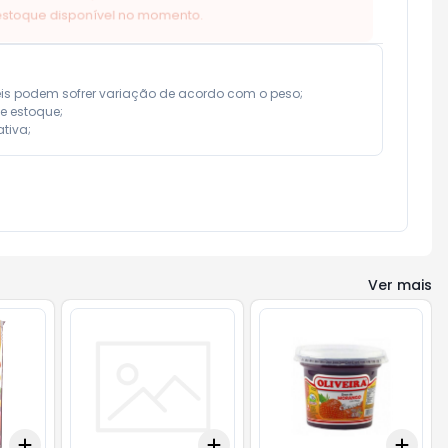
eis podem sofrer variação de acordo com o peso;

e estoque;

tiva;
Ver mais
Add
Add
Add
+
3
+
5
+
10
+
3
+
5
+
10
+
3