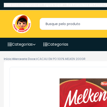
Você está navegando em:
Figura Super
-
Rua Francisco de Paula Pe
Categorias
Categorias
Início
Mercearia Doce
CACAU EM PO 100% MELKEN 200GR