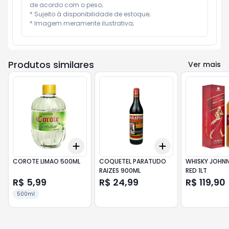
de acordo com o peso;

* Sujeito à disponibilidade de estoque;

* Imagem meramente ilustrativa;
Produtos similares
Ver mais
Add
Add
+
3
+
5
+
10
+
3
+
5
+
10
COROTE LIMAO 500ML
COQUETEL PARATUDO
WHISKY JOHNN
RAIZES 900ML
RED 1LT
R$ 5,99
R$ 24,99
R$ 119,90
500ml