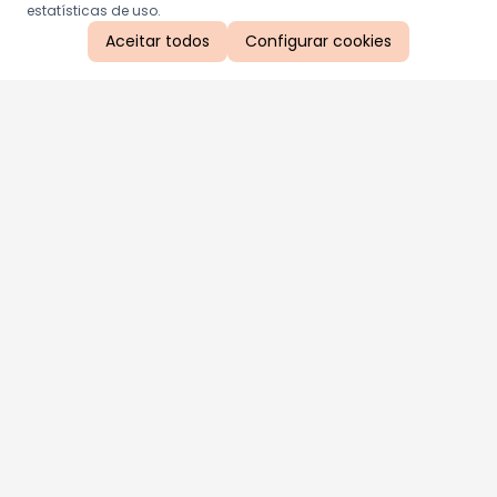
estatísticas de uso.
Aceitar todos
Configurar cookies
Aproveite as nossas promoções!
Cadastre seu e-mail e receba ofertas exclusivas.
QUERO RECEBER