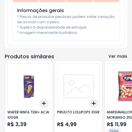
Informações gerais
* Preços de produtos pesáveis podem sofrer variação 
de acordo com o peso;

* Sujeito à disponibilidade de estoque;

* Imagem meramente ilustrativa;
Produtos similares
Ver mais
Add
Add
+
3
+
5
+
10
+
3
+
5
+
10
WAFER NINFA TEM+ ACAI
PIRULITO LOLLIPOPS 31GR
MARSHMALLOW 
100GR
MORANGO 25
R$ 3,39
R$ 4,99
R$ 11,99
250gr