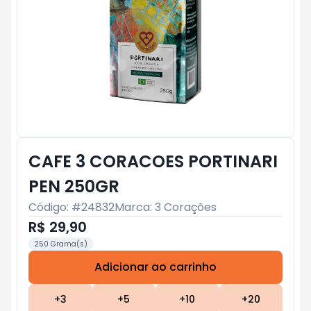
CAFE 3 CORACOES PORTINARI
PEN 250GR
Código: #
24832
Marca:
3 Corações
R$ 29,90
250 Grama(s)
Adicionar ao carrinho
Subtotal:
R$ 0
+
3
+
5
+
10
+
20