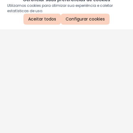
Utilizamos cookies para otimizar sua experiência e coletar
estatísticas de uso.
Aceitar todos
Configurar cookies
Aproveite as nossas promoções!
Cadastre seu e-mail e receba ofertas exclusivas.
QUERO RECEBER