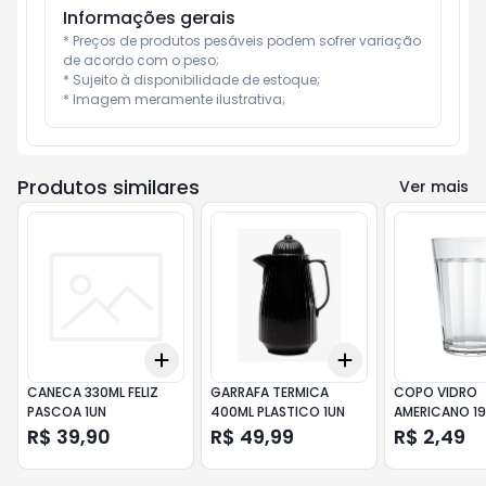
Informações gerais
* Preços de produtos pesáveis podem sofrer variação 
de acordo com o peso;

* Sujeito à disponibilidade de estoque;

* Imagem meramente ilustrativa;
Produtos similares
Ver mais
Add
Add
+
3
+
5
+
10
+
3
+
5
+
10
CANECA 330ML FELIZ
GARRAFA TERMICA
COPO VIDRO
PASCOA 1UN
400ML PLASTICO 1UN
AMERICANO 1
R$ 39,90
R$ 49,99
R$ 2,49