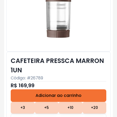
CAFETEIRA PRESSCA MARRON
1UN
Código: #
26789
R$ 169,99
Adicionar ao carrinho
Subtotal:
R$ 0
+
3
+
5
+
10
+
20