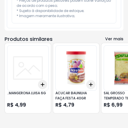
* Preços de produtos pesáveis podem sofrer variação 
de acordo com o peso;

* Sujeito à disponibilidade de estoque;

* Imagem meramente ilustrativa;
Produtos similares
Ver mais
Add
Add
+
3
+
5
+
10
+
3
+
5
+
10
..MANGERONA LUISA 6G
ACUCAR BAUNILHA
SAL GROSSO
FAÇA FESTA 40GR
TEMPERADO T
1KG
R$ 4,99
R$ 4,79
R$ 6,99