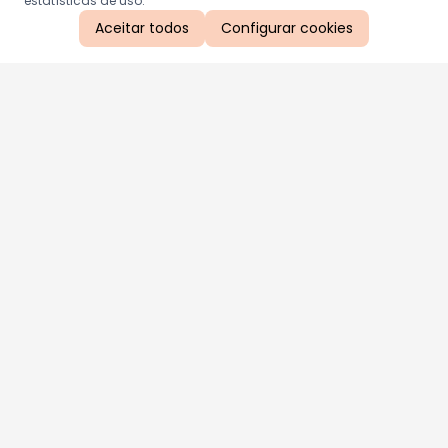
estatísticas de uso.
Aceitar todos
Configurar cookies
Aproveite as nossas promoções!
Cadastre seu e-mail e receba ofertas exclusivas.
QUERO RECEBER