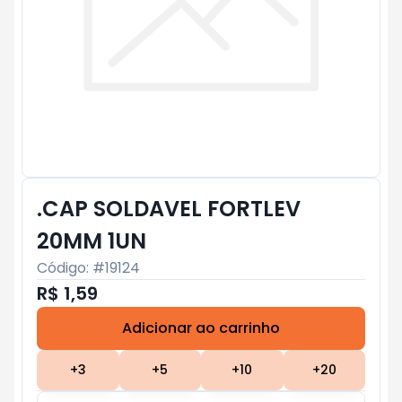
.CAP SOLDAVEL FORTLEV
20MM 1UN
Código: #
19124
R$ 1,59
Adicionar ao carrinho
Subtotal:
R$ 0
+
3
+
5
+
10
+
20