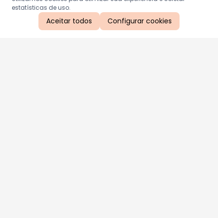
estatísticas de uso.
Aceitar todos
Configurar cookies
Aproveite as nossas promoções!
Cadastre seu e-mail e receba ofertas exclusivas.
QUERO RECEBER