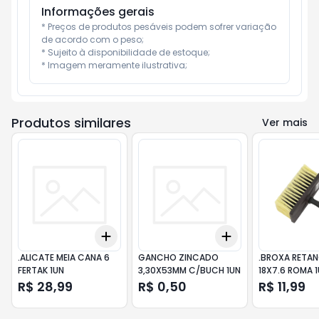
Informações gerais
* Preços de produtos pesáveis podem sofrer variação 
de acordo com o peso;

* Sujeito à disponibilidade de estoque;

* Imagem meramente ilustrativa;
Produtos similares
Ver mais
Add
Add
+
3
+
5
+
10
+
3
+
5
+
10
.ALICATE MEIA CANA 6
GANCHO ZINCADO
.BROXA RETA
FERTAK 1UN
3,30X53MM C/BUCH 1UN
18X7.6 ROMA 
R$ 28,99
R$ 0,50
R$ 11,99