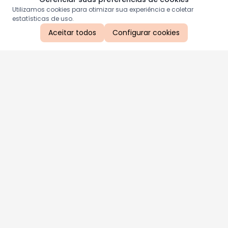
Utilizamos cookies para otimizar sua experiência e coletar
estatísticas de uso.
Aceitar todos
Configurar cookies
Aproveite as nossas promoções!
Cadastre seu e-mail e receba ofertas exclusivas.
QUERO RECEBER