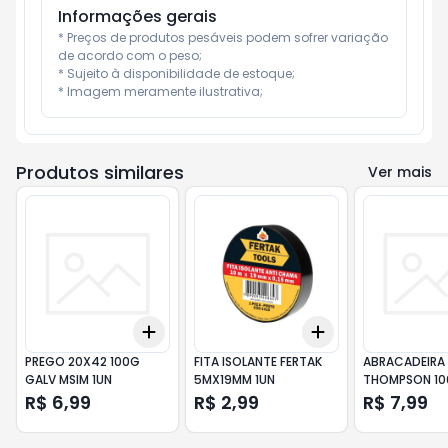
Informações gerais
* Preços de produtos pesáveis podem sofrer variação 
de acordo com o peso;

* Sujeito à disponibilidade de estoque;

* Imagem meramente ilustrativa;
Produtos similares
Ver mais
Add
Add
+
3
+
5
+
10
+
3
+
5
+
10
PREGO 20X42 100G
FITA ISOLANTE FERTAK
ABRACADEIRA
GALV MSIM 1UN
5MX19MM 1UN
THOMPSON 10
R$ 6,99
R$ 2,99
R$ 7,99