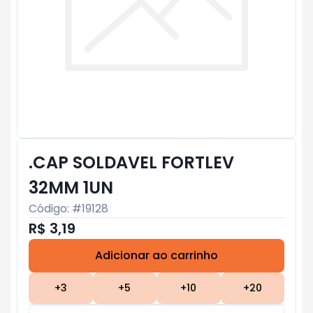
.CAP SOLDAVEL FORTLEV
32MM 1UN
Código: #
19128
R$ 3,19
Adicionar ao carrinho
Subtotal:
R$ 0
+
3
+
5
+
10
+
20