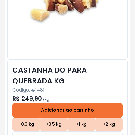
CASTANHA DO PARA
QUEBRADA KG
Código: #
1481
R$ 249,90
/
kg
Adicionar ao carrinho
Subtotal:
R$ 0
+
0.3
kg
+
0.5
kg
+
1
kg
+
2
kg