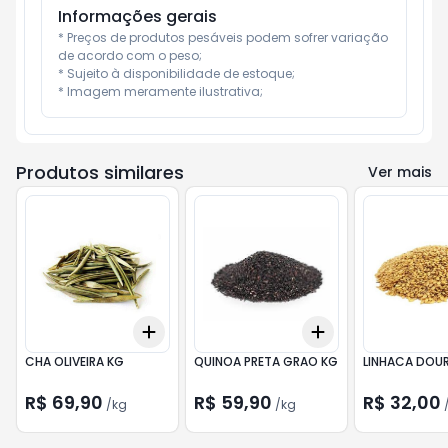
Informações gerais
* Preços de produtos pesáveis podem sofrer variação 
de acordo com o peso;

* Sujeito à disponibilidade de estoque;

* Imagem meramente ilustrativa;
Produtos similares
Ver mais
Add
Add
+
0.3
kg
+
0.5
kg
+
0.3
kg
+
0.5
kg
CHA OLIVEIRA KG
QUINOA PRETA GRAO KG
LINHACA DOU
R$ 69,90
R$ 59,90
R$ 32,00
/
kg
/
kg