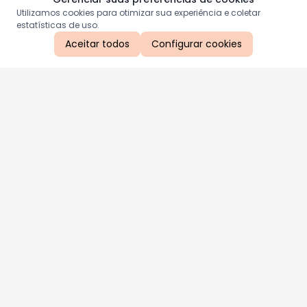
Utilizamos cookies para otimizar sua experiência e coletar
estatísticas de uso.
Aceitar todos
Configurar cookies
Aproveite as nossas promoções!
Cadastre seu e-mail e receba ofertas exclusivas.
QUERO RECEBER