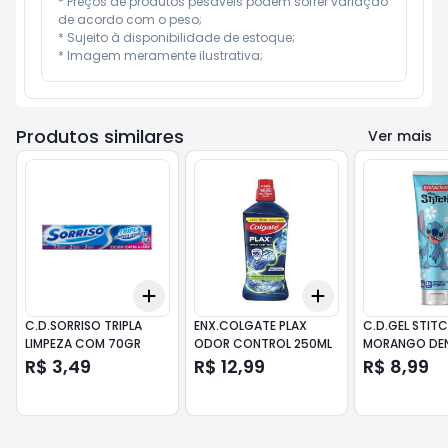
* Preços de produtos pesáveis podem sofrer variação 
de acordo com o peso;

* Sujeito à disponibilidade de estoque;

* Imagem meramente ilustrativa;
Produtos similares
Ver mais
Add
Add
+
3
+
5
+
10
+
3
+
5
+
10
C.D.SORRISO TRIPLA
ENX.COLGATE PLAX
C.D.GEL STIT
LIMPEZA COM 70GR
ODOR CONTROL 250ML
MORANGO DE
50GR
R$ 3,49
R$ 12,99
R$ 8,99