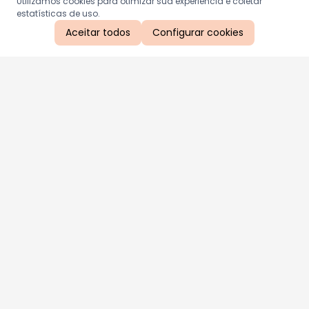
Utilizamos cookies para otimizar sua experiência e coletar
estatísticas de uso.
Aceitar todos
Configurar cookies
Aproveite as nossas promoções!
Cadastre seu e-mail e receba ofertas exclusivas.
QUERO RECEBER