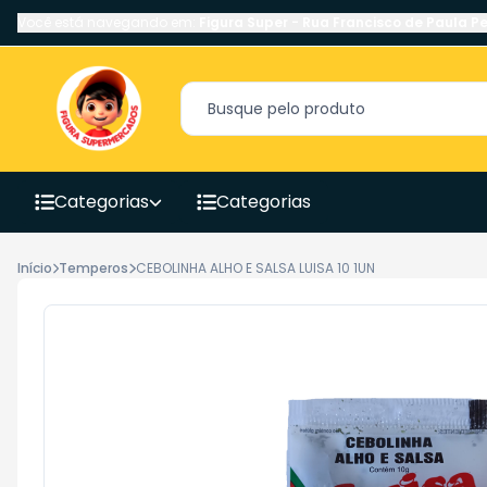
Você está navegando em:
Figura Super
-
Rua Francisco de Paula Pe
Categorias
Categorias
Início
Temperos
CEBOLINHA ALHO E SALSA LUISA 10 1UN