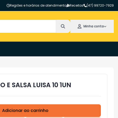
Regiões e horários de atendimento
Receitas
(47) 99720-7929
Minha conta
 E SALSA LUISA 10 1UN
Adicionar ao carrinho
Subtotal:
R$ 0,00