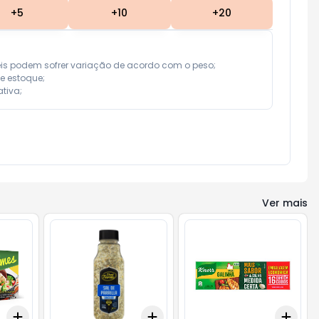
+
5
+
10
+
20
eis podem sofrer variação de acordo com o peso;

e estoque;

tiva;
Ver mais
Add
Add
Add
+
3
+
5
+
10
+
3
+
5
+
10
+
3