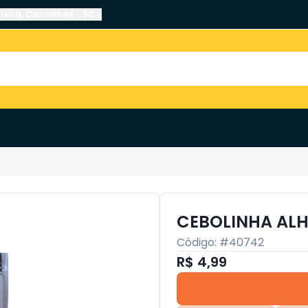
reira
,
Canoinhas
-
SC
CEBOLINHA ALHO
Código: #
40742
R$ 4,99