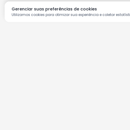
Gerenciar suas preferências de cookies
Utilizamos cookies para otimizar sua experiência e coletar estatíst
Aproveite as nossas prom
Cadastre seu e-mail e receba ofertas ex