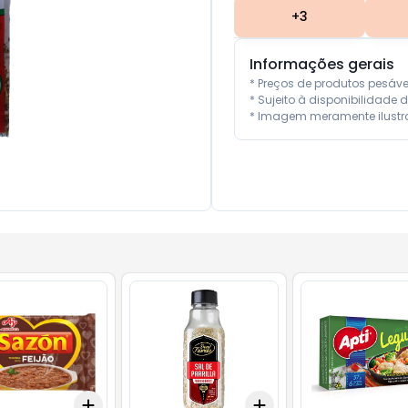
+
3
Informações gerais
* Preços de produtos pesáv
* Sujeito à disponibilidade d
* Imagem meramente ilustra
Add
Add
10
+
3
+
5
+
10
+
3
+
5
+
10