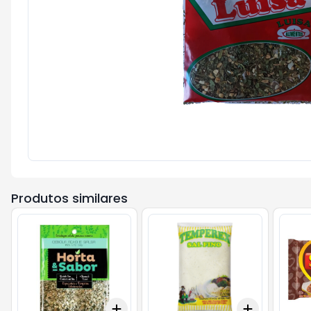
Produtos similares
Add
Add
+
3
+
5
+
10
+
3
+
5
+