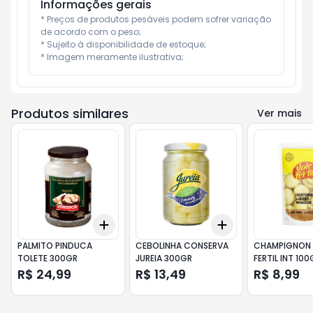
Informações gerais
* Preços de produtos pesáveis podem sofrer variação 
de acordo com o peso;

* Sujeito à disponibilidade de estoque;

* Imagem meramente ilustrativa;
Produtos similares
Ver mais
Add
Add
+
3
+
5
+
10
+
3
+
5
+
10
PALMITO PINDUCA
CEBOLINHA CONSERVA
CHAMPIGNON 
TOLETE 300GR
JUREIA 300GR
FERTIL INT 100
R$ 24,99
R$ 13,49
R$ 8,99