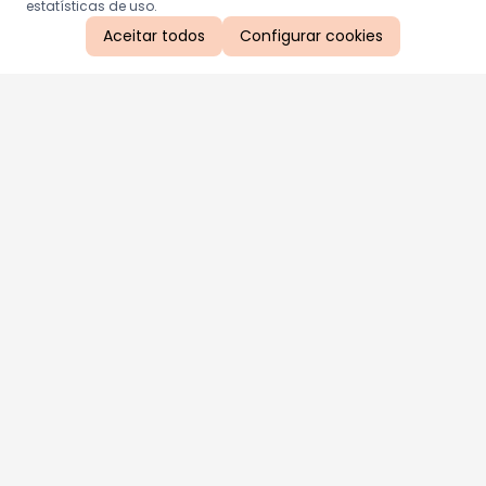
estatísticas de uso.
Aceitar todos
Configurar cookies
Aproveite as nossas promoções!
Cadastre seu e-mail e receba ofertas exclusivas.
QUERO RECEBER