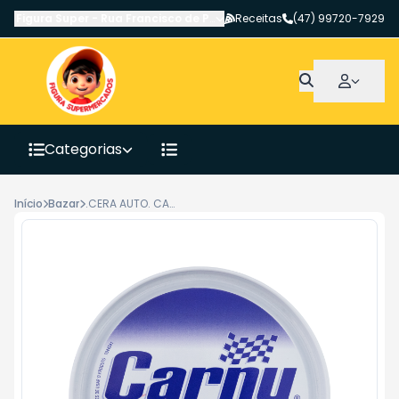
Figura Super
-
Rua Francisco de Paula Pereira
Receitas
,
Canoinhas
(47) 99720-7929
-
SC
Categorias
Início
Bazar
.CERA AUTO. CARUN TRAD. 200GR