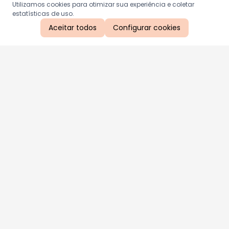
Utilizamos cookies para otimizar sua experiência e coletar
estatísticas de uso.
Aceitar todos
Configurar cookies
Aproveite as nossas promoções!
Cadastre seu e-mail e receba ofertas exclusivas.
QUERO RECEBER