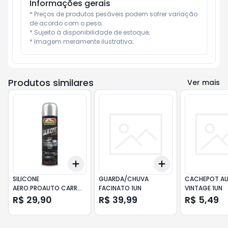
Informações gerais
* Preços de produtos pesáveis podem sofrer variação 
de acordo com o peso;

* Sujeito à disponibilidade de estoque;

* Imagem meramente ilustrativa;
Produtos similares
Ver mais
Add
Add
+
3
+
5
+
10
+
3
+
5
+
10
SILICONE
GUARDA/CHUVA
CACHEPOT A
AERO.PROAUTO CARRO
FACINATO 1UN
VINTAGE 1UN
N 321ML
R$ 29,90
R$ 39,99
R$ 5,49