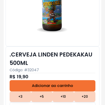
.CERVEJA LINDEN PEDEKAKAU
500ML
Código: #
32047
R$ 19,90
Adicionar ao carrinho
Subtotal:
R$ 0
+
3
+
5
+
10
+
20