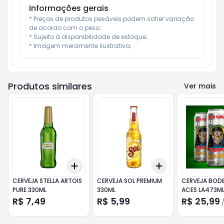
Informações gerais
* Preços de produtos pesáveis podem sofrer variação 
de acordo com o peso;

* Sujeito à disponibilidade de estoque;

* Imagem meramente ilustrativa;
Produtos similares
Ver mais
Add
Add
+
3
+
5
+
10
+
3
+
5
+
10
CERVEJA STELLA ARTOIS
CERVEJA SOL PREMIUM
CERVEJA BO
PURE 330ML
330ML
ACES LA473M
R$ 7,49
R$ 5,99
R$ 25,99