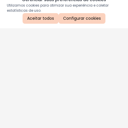
Utilizamos cookies para otimizar sua experiência e coletar
estatísticas de uso.
Aceitar todos
Configurar cookies
Aproveite as nossas promoções!
Cadastre seu e-mail e receba ofertas exclusivas.
QUERO RECEBER