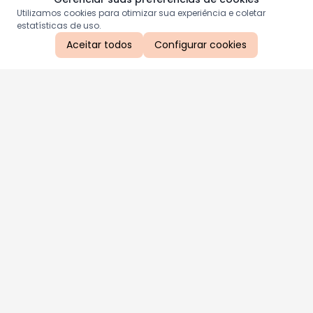
Utilizamos cookies para otimizar sua experiência e coletar
estatísticas de uso.
Aceitar todos
Configurar cookies
Aproveite as nossas promoções!
Cadastre seu e-mail e receba ofertas exclusivas.
QUERO RECEBER