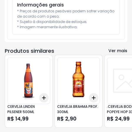
Informações gerais
* Preços de produtos pesáveis podem sofrer variação 
de acordo com o peso;

* Sujeito à disponibilidade de estoque;

* Imagem meramente ilustrativa;
Produtos similares
Ver mais
Add
Add
+
3
+
5
+
10
+
3
+
5
+
10
CERVEJA LINDEN
CERVEJA BRAHMA PROF.
.CERVEJA BO
PILSENER 500ML
300ML
POPEYE HOP 3
R$ 14,99
R$ 2,90
R$ 24,99