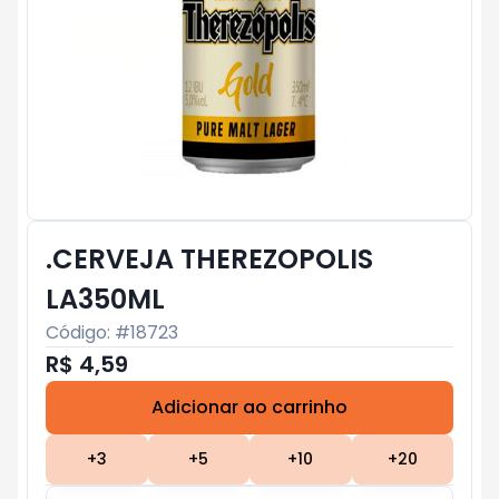
.CERVEJA THEREZOPOLIS
LA350ML
Código: #
18723
R$ 4,59
Adicionar ao carrinho
Subtotal:
R$ 0
+
3
+
5
+
10
+
20