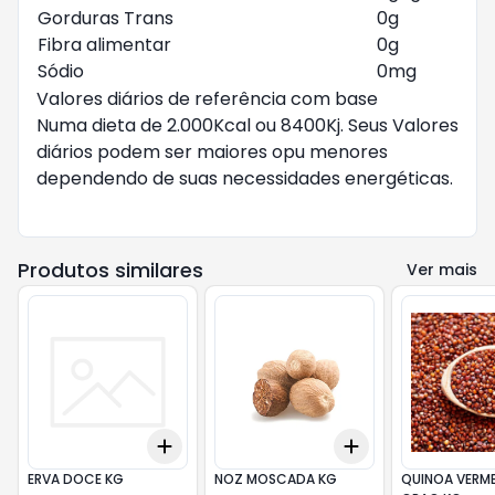
Gorduras Trans
0g
Fibra alimentar
0g
Sódio
0mg
Valores diários de referência com base
Numa dieta de 2.000Kcal ou 8400Kj. Seus Valores
diários podem ser maiores opu menores
dependendo de suas necessidades energéticas.
Produtos similares
Ver mais
Add
Add
+
0.3
kg
+
0.5
kg
+
0.3
+
0.5
+
1
ERVA DOCE KG
NOZ MOSCADA KG
QUINOA VERM