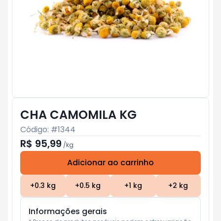
CHA CAMOMILA KG
Código: #
1344
R$ 95,99
/
kg
Adicionar ao carrinho
Subtotal:
R$ 0
+
0.3
kg
+
0.5
kg
+
1
kg
+
2
kg
Informações gerais