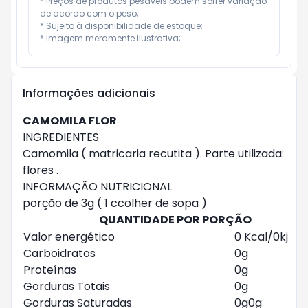
* Preços de produtos pesáveis podem sofrer variação 
de acordo com o peso;

* Sujeito à disponibilidade de estoque;

* Imagem meramente ilustrativa;
Informações adicionais
CAMOMILA FLOR
INGREDIENTES
Camomila ( matricaria recutita ). Parte utilizada:
flores .
INFORMAÇÃO NUTRICIONAL
porção de 3g ( 1 ccolher de sopa )
QUANTIDADE POR PORÇÃO
Valor energético
0 Kcal/0kj
Carboidratos
0g
Proteínas
0g
Gorduras Totais
0g
Gorduras Saturadas
0g0g