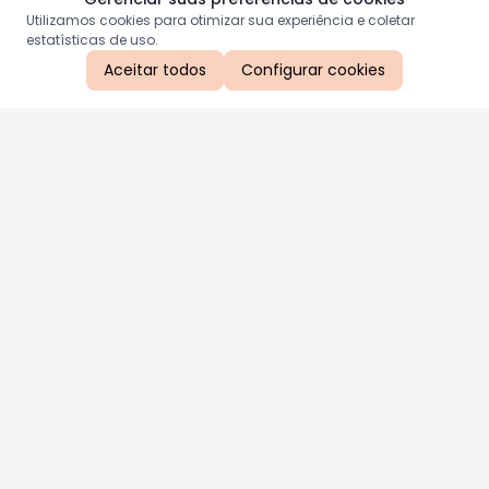
Utilizamos cookies para otimizar sua experiência e coletar
estatísticas de uso.
Aceitar todos
Configurar cookies
Aproveite as nossas promoções!
Cadastre seu e-mail e receba ofertas exclusivas.
QUERO RECEBER