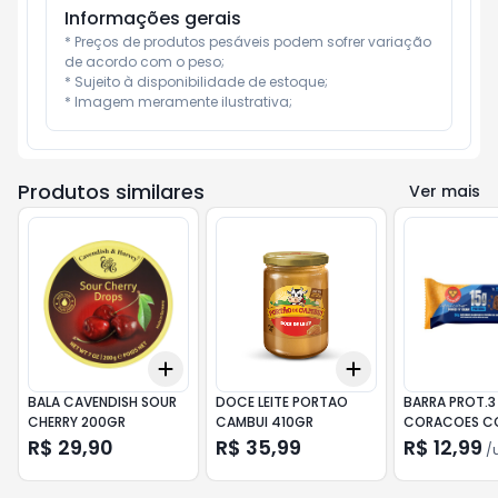
Informações gerais
* Preços de produtos pesáveis podem sofrer variação 
de acordo com o peso;

* Sujeito à disponibilidade de estoque;

* Imagem meramente ilustrativa;
Produtos similares
Ver mais
Add
Add
+
3
+
5
+
10
+
3
+
5
+
10
BALA CAVENDISH SOUR
DOCE LEITE PORTAO
BARRA PROT.3
CHERRY 200GR
CAMBUI 410GR
CORACOES CO
50GR
R$ 29,90
R$ 35,99
R$ 12,99
/