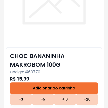
CHOC BANANINHA
MAKROBOM 100G
Código: #
60770
R$ 15,99
Adicionar ao carrinho
Subtotal:
R$ 0
+
3
+
5
+
10
+
20