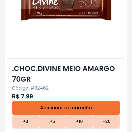
.CHOC.DIVINE MEIO AMARGO
70GR
Código: #
32462
R$ 7,99
Adicionar ao carrinho
Subtotal:
R$ 0
+
3
+
5
+
10
+
20