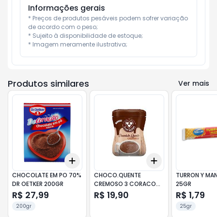
Informações gerais
* Preços de produtos pesáveis podem sofrer variação 
de acordo com o peso;

* Sujeito à disponibilidade de estoque;

* Imagem meramente ilustrativa;
Produtos similares
Ver mais
Add
Add
+
3
+
5
+
10
+
3
+
5
+
10
CHOCOLATE EM PO 70%
CHOCO.QUENTE
TURRON Y MAN
DR OETKER 200GR
CREMOSO 3 CORACO
25GR
180GR
R$ 27,99
R$ 19,90
R$ 1,79
200gr
25gr