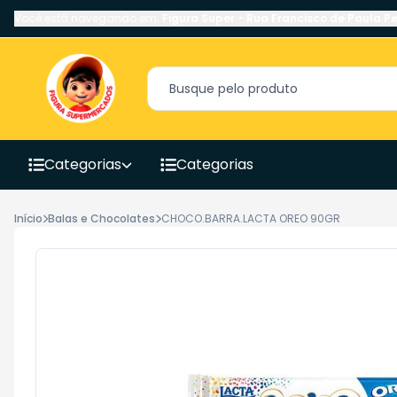
Você está navegando em:
Figura Super
-
Rua Francisco de Paula Pe
Categorias
Categorias
Início
Balas e Chocolates
CHOCO.BARRA.LACTA OREO 90GR