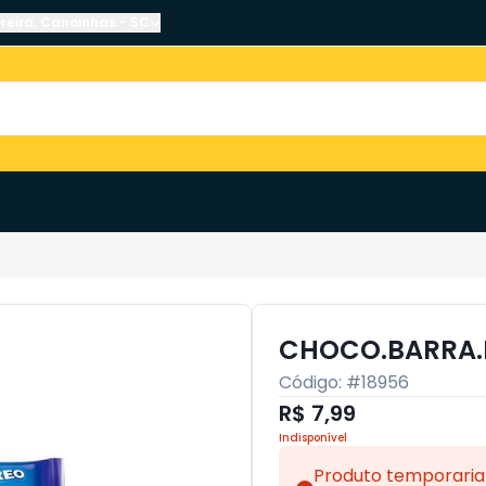
reira
,
Canoinhas
-
SC
CHOCO.BARRA.
Código: #
18956
R$ 7,99
Indisponível
Produto temporaria