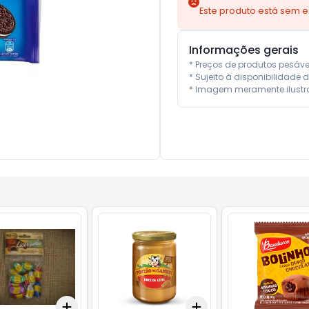
Este produto está sem 
Informações gerais
* Preços de produtos pesáv
* Sujeito à disponibilidade d
* Imagem meramente ilustra
Add
Add
10
+
3
+
5
+
10
+
3
+
5
+
10