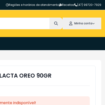
Regiões e horários de atendimento
Receitas
(47) 99720-7929
Minha conta
LACTA OREO 90GR
mente indisponível!