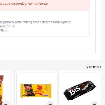
estoque disponível no momento.
eis podem sofrer variação de acordo com o peso;

e estoque;

tiva;
Ver mais
Add
Add
Add
+
3
+
5
+
10
+
3
+
5
+
10
+
3