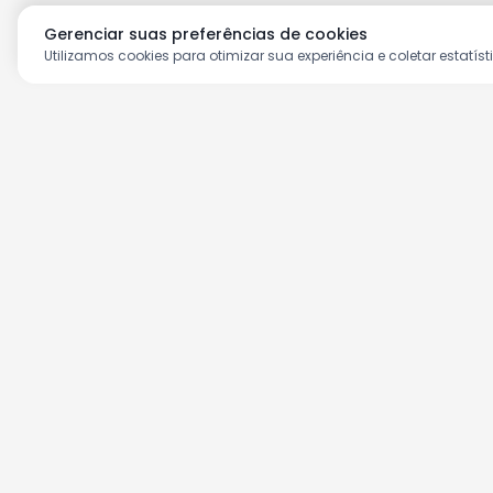
Gerenciar suas preferências de cookies
Utilizamos cookies para otimizar sua experiência e coletar estatíst
Aproveite as nossas prom
Cadastre seu e-mail e receba ofertas ex