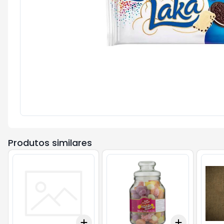
Produtos similares
Add
Add
+
3
+
5
+
10
+
3
+
5
+