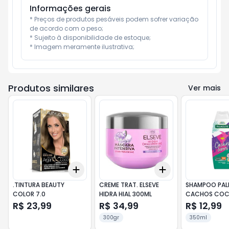
Informações gerais
* Preços de produtos pesáveis podem sofrer variação 
de acordo com o peso;

* Sujeito à disponibilidade de estoque;

* Imagem meramente ilustrativa;
Produtos similares
Ver mais
Add
Add
+
3
+
5
+
10
+
3
+
5
+
10
.TINTURA BEAUTY
CREME TRAT. ELSEVE
SHAMPOO PAL
COLOR 7.0
HIDRA HIAL 300ML
CACHOS COC
R$ 23,99
R$ 34,99
R$ 12,99
300gr
350ml