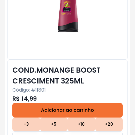
COND.MONANGE BOOST
CRESCIMENT 325ML
Código: #
11801
R$ 14,99
Adicionar ao carrinho
Subtotal:
R$ 0
+
3
+
5
+
10
+
20