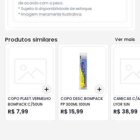
de acordo com o peso;

* Sujeito à disponibilidade de estoque;

* Imagem meramente ilustrativa;
Produtos similares
Ver mais
Add
Add
+
3
+
5
+
10
+
3
+
5
+
10
COPO PLAST.VERMELHO
COPO DESC.BOMPACK
CANECAS C/A
BOMPACK C/50UN
PP 300ML 100UN
LYOR 1UN
R$ 7,99
R$ 15,99
R$ 38,99