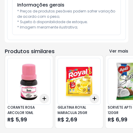
Informações gerais
* Preços de produtos pesáveis podem sofrer variação 
de acordo com o peso;

* Sujeito à disponibilidade de estoque;

* Imagem meramente ilustrativa;
Produtos similares
Ver mais
Add
Add
+
3
+
5
+
10
+
3
+
5
+
10
CORANTE ROSA
GELATINA ROYAL
SORVETE APT
ARCOLOR 10ML
MARACUJA 25GR
120GR
R$ 5,99
R$ 2,69
R$ 6,99