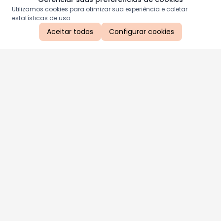
Utilizamos cookies para otimizar sua experiência e coletar
estatísticas de uso.
Aceitar todos
Configurar cookies
Aproveite as nossas promoções!
Cadastre seu e-mail e receba ofertas exclusivas.
QUERO RECEBER