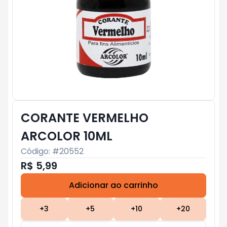
CORANTE VERMELHO
ARCOLOR 10ML
Código: #
20552
R$ 5,99
Adicionar ao carrinho
Subtotal:
R$ 0
+
3
+
5
+
10
+
20