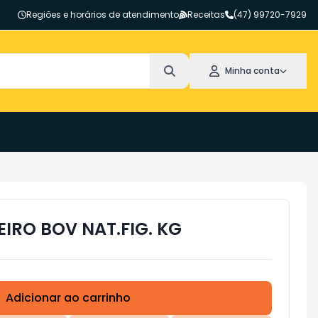
Regiões e horários de atendimento
Receitas
(47) 99720-7929
Minha conta
IRO BOV NAT.FIG. KG
Adicionar ao carrinho
Subtotal:
R$ 0,00