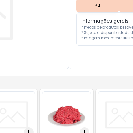
+
3
Informações gerais
* Preços de produtos pesáv
* Sujeito à disponibilidade d
* Imagem meramente ilustra
Add
Add
10
+
3
+
5
+
10
+
3
kg
+
5
kg