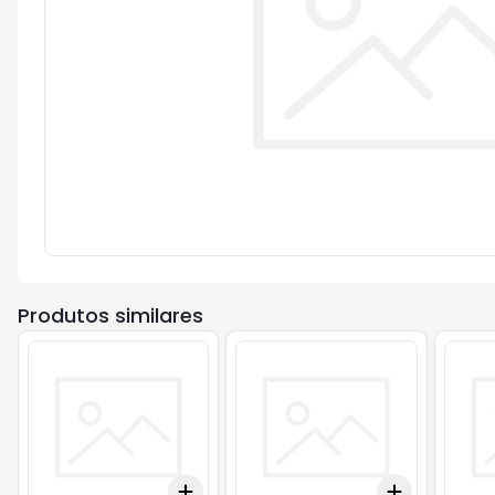
Produtos similares
Add
Add
+
3
+
5
+
10
+
3
+
5
+