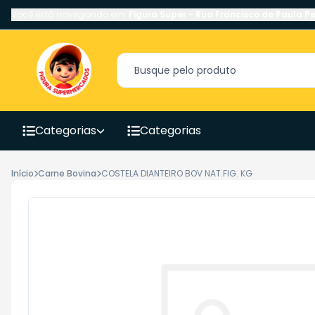
Você está navegando em:
Figura Super
-
Rua Francisco de Paula Pe
Categorias
Categorias
Início
Carne Bovina
COSTELA DIANTEIRO BOV NAT.FIG. KG