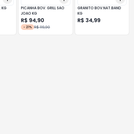
. KG
PICANHA BOV. GRILL SAO
GRANITO BOV.NAT.BAND
JOAO KG
KG
R$ 94,90
R$ 34,99
R$ 119,90
-
21
%