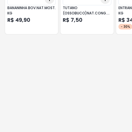
BANANINHA BOV.NAT.MOST.
TUTANO
ENTRAN
KG
(OSSOBUCO)NAT.CONG.
KG
KG
R$ 49,90
R$ 7,50
R$ 3
-
30
%