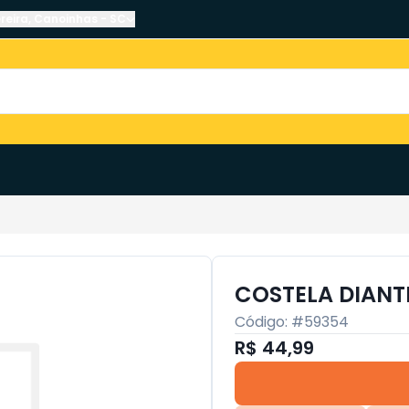
reira
,
Canoinhas
-
SC
COSTELA DIANTE
Código: #
59354
R$ 44,99