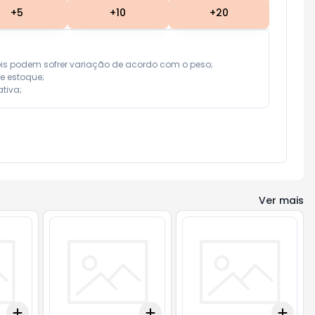
+
5
+
10
+
20
eis podem sofrer variação de acordo com o peso;

e estoque;

tiva;
Ver mais
Add
Add
Add
+
3
+
5
+
10
+
3
+
5
+
10
+
3