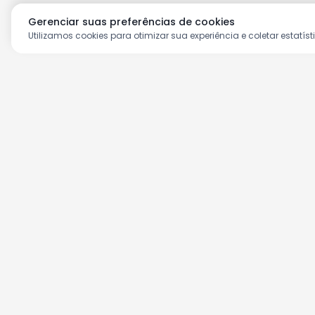
Gerenciar suas preferências de cookies
Utilizamos cookies para otimizar sua experiência e coletar estatíst
Aproveite as nossas prom
Cadastre seu e-mail e receba ofertas ex