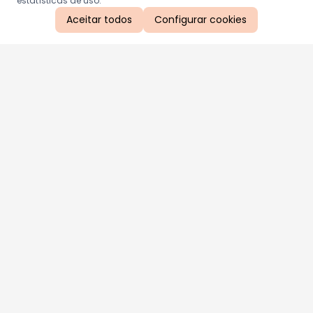
estatísticas de uso.
Aceitar todos
Configurar cookies
Aproveite as nossas promoções!
Cadastre seu e-mail e receba ofertas exclusivas.
QUERO RECEBER