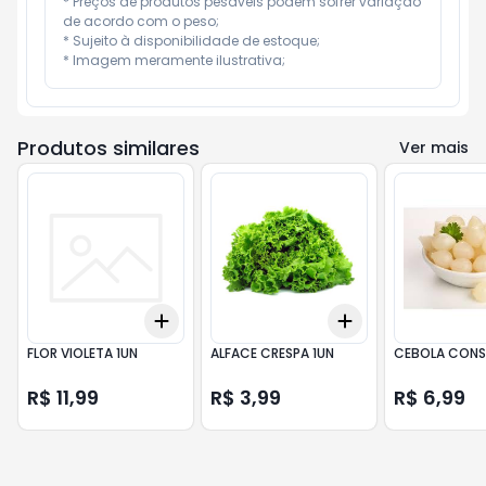
* Preços de produtos pesáveis podem sofrer variação 
de acordo com o peso;

* Sujeito à disponibilidade de estoque;

* Imagem meramente ilustrativa;
Produtos similares
Ver mais
Add
Add
+
3
+
5
+
10
+
3
+
5
+
10
FLOR VIOLETA 1UN
ALFACE CRESPA 1UN
CEBOLA CONS
R$ 11,99
R$ 3,99
R$ 6,99