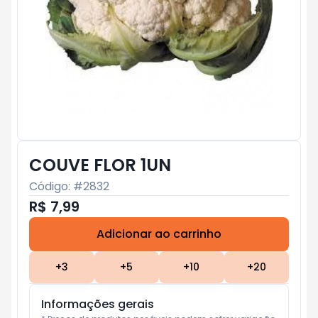
COUVE FLOR 1UN
Código: #
2832
R$ 7,99
Adicionar ao carrinho
Subtotal:
R$ 0
+
3
+
5
+
10
+
20
Informações gerais