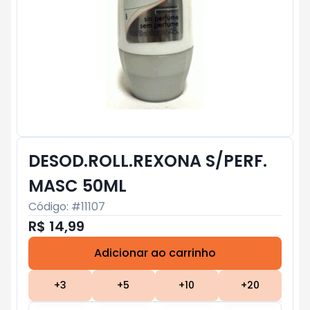
DESOD.ROLL.REXONA S/PERF.
MASC 50ML
Código: #
11107
R$ 14,99
Adicionar ao carrinho
Subtotal:
R$ 0
+
3
+
5
+
10
+
20