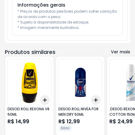
Informações gerais
* Preços de produtos pesáveis podem sofrer variação 
de acordo com o peso;

* Sujeito à disponibilidade de estoque;

* Imagem meramente ilustrativa;
Produtos similares
Ver mais
Add
Add
+
3
+
5
+
10
+
3
+
5
+
10
DESOD.ROLL REXONA V8
DESOD.ROLL.NIVEA FOR
.DESOD.REXO
50ML
MEN DRY 50ML
COTTON 150M
R$ 14,99
R$ 12,99
R$ 24,99
50ml