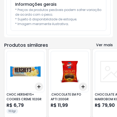
Informações gerais
* Preços de produtos pesáveis podem sofrer variação 
de acordo com o peso;

* Sujeito à disponibilidade de estoque;

* Imagem meramente ilustrativa;
Produtos similares
Ver mais
Add
Add
+
3
+
5
+
10
+
3
+
5
+
10
CHOC.HERSHEYS+
.CHOCOLATE EM PO
CHOCOLATE 
COOKIES CREME 102GR
APTI 200GR
MAKROBOM K
R$ 6,79
R$ 11,99
R$ 79,90
102gr