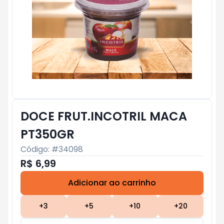
DOCE FRUT.INCOTRIL MACA
PT350GR
Código: #
34098
R$ 6,99
Adicionar ao carrinho
Subtotal:
R$ 0
+
3
+
5
+
10
+
20