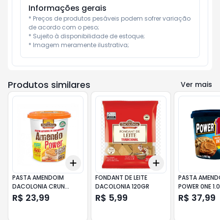
Informações gerais
* Preços de produtos pesáveis podem sofrer variação 
de acordo com o peso;

* Sujeito à disponibilidade de estoque;

* Imagem meramente ilustrativa;
Produtos similares
Ver mais
Add
Add
+
3
+
5
+
10
+
3
+
5
+
10
PASTA AMENDOIM
FONDANT DE LEITE
PASTA AMEND
DACOLONIA CRUN
DACOLONIA 120GR
POWER 0NE 1.
500GR
R$ 23,99
R$ 5,99
R$ 37,99