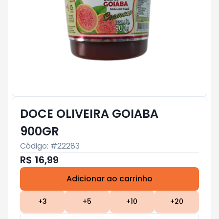
DOCE OLIVEIRA GOIABA
900GR
Código: #
22283
R$ 16,99
Adicionar ao carrinho
Subtotal:
R$ 0
+
3
+
5
+
10
+
20